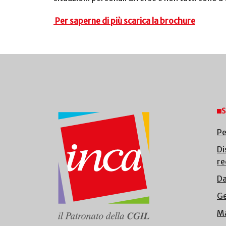
Per saperne di più scarica la brochure
S
Pe
Di
re
Da
Ge
Ma