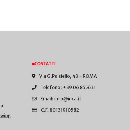
CONTATTI
Via G.Paisiello, 43 - ROMA
Telefono: +39 06 855631
Email: info@inca.it
ia
C.F. 80131910582
owing