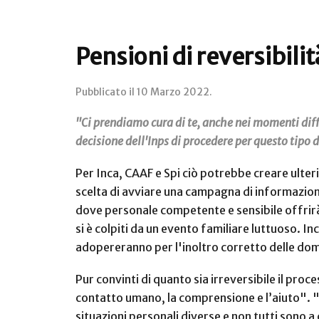
Pensioni di reversibil
Pubblicato il
10 Marzo 2022
.
"Ci prendiamo cura di te, anche nei momenti diffic
decisione dell'Inps di procedere per questo tipo
Per Inca, CAAF e Spi ciò potrebbe creare ulter
scelta di avviare una campagna di informazione r
dove personale competente e sensibile offrirà 
si è colpiti da un evento familiare luttuoso. In
adopereranno per l'inoltro corretto delle doma
Pur convinti di quanto sia irreversibile il proc
contatto umano, la comprensione e l’aiuto". "N
situazioni personali diverse e non tutti sono a