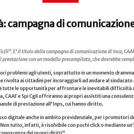
ità: campagna di comunicazione 
ili". E' il titolo della campagna di comunicazione di Inca, CAAF e
 di prestazione con un modello precompilato, che dovrebbe sempl
iori problemi agli utenti, soprattutto in un momento drammati
ivolta ai cittadini per incoraggiarli ad andare al sindacato e 
tutte le opportunità per affrontare le inevitabili difficoltà
ca, CAAF e Spi Cgil offriranno ai propri assistiti una consulen
nde di prestazione all'Inps, cui hanno diritto.
esso digitale anche in ambito previdenziale, per i promotori de
on tutto, infatti, è risolvibile con pochi click o mediante u
 conoscenza dei propri diritti".