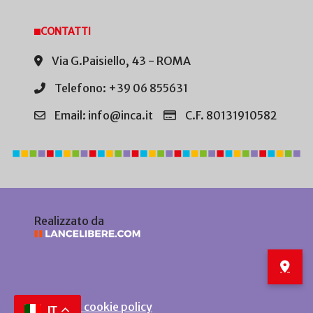
CONTATTI
Via G.Paisiello, 43 - ROMA
Telefono: +39 06 855631
Email: info@inca.it
C.F. 80131910582
Realizzato da
Privacy e cookie policy
IT