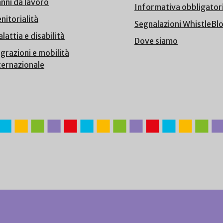
nni da lavoro
Informativa obbligator
nitorialità
Segnalazioni WhistleBl
lattia e disabilità
Dove siamo
grazioni e mobilità
ternazionale