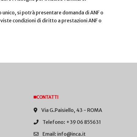
gno unico, si potrà presentare domanda di ANF o
eviste condizioni di diritto a prestazioni ANF o
CONTATTI
Via G.Paisiello, 43 - ROMA
Telefono: +39 06 855631
Email: info@inca.it