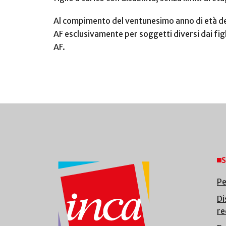
Al compimento del ventunesimo anno di età dei f
AF esclusivamente per soggetti diversi dai figli,
AF.
S
Pe
Di
re