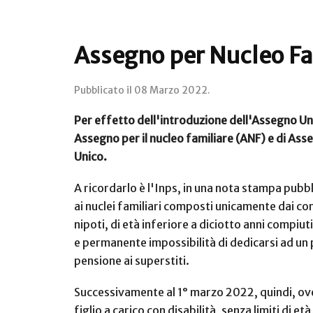
Assegno per Nucleo Fami
Pubblicato il
08 Marzo 2022
.
Per effetto dell'introduzione dell'Assegno Unic
Assegno per il nucleo familiare (ANF) e di Assegn
Unico.
A ricordarlo è l'Inps, in una nota stampa pubbl
ai nuclei familiari composti unicamente dai con
nipoti, di età inferiore a diciotto anni compiut
e permanente impossibilità di dedicarsi ad un pr
pensione ai superstiti.
Successivamente al 1° marzo 2022, quindi, ove 
figlio a carico con disabilità, senza limiti di e