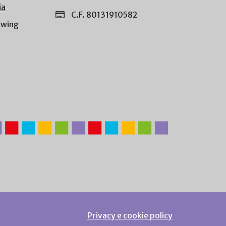
ia
C.F. 80131910582
owing
Privacy e cookie policy