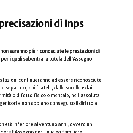
precisazioni di Inps
 non saranno più riconosciute le prestazioni di
li per i quali subentra la tutela dell’Assegno
prestazioni continueranno ad essere riconosciute
separato, dai fratelli, dalle sorelle e dai
fermità o difetto fisico o mentale, nell'assoluta
genitori e non abbiano conseguito il diritto a
on età inferiore ai ventuno anni, ovvero un
hiedere l’Assegno per il nucleo familiare.