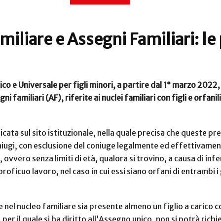
liare e Assegni Familiari: le 
o e Universale per figli minori, a partire dal 1° marzo 2022,
i familiari (AF), riferite ai nuclei familiari con figli e orfani
icata sul sito istituzionale, nella quale precisa che queste 
iugi, con esclusione del coniuge legalmente ed effettivamente 
i, ovvero senza limiti di età, qualora si trovino, a causa di in
oficuo lavoro, nel caso in cui essi siano orfani di entrambi i 
nel nucleo familiare sia presente almeno un figlio a carico c
tà, per il quale si ha diritto all’Assegno unico, non si potrà ric