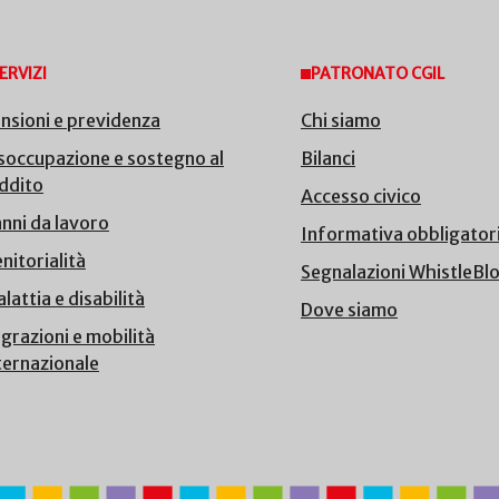
ERVIZI
PATRONATO CGIL
nsioni e previdenza
Chi siamo
soccupazione e sostegno al
Bilanci
ddito
Accesso civico
nni da lavoro
Informativa obbligator
nitorialità
Segnalazioni WhistleBl
lattia e disabilità
Dove siamo
grazioni e mobilità
ternazionale