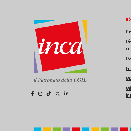
S
Pe
Di
re
Da
Ge
Ma
Mi
in