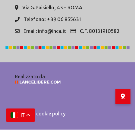
Via G.Paisiello, 43 - ROMA
Telefono: +39 06 855631
Email: info@inca.it
C.F. 80131910582
Realizzato da
Privacy e cookie policy
IT