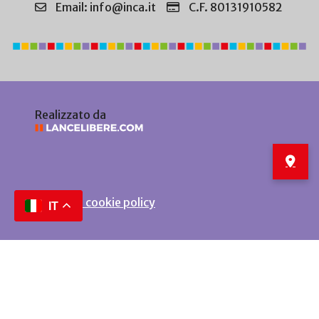
Email: info@inca.it
C.F. 80131910582
Realizzato da
Privacy e cookie policy
IT