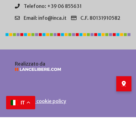
Telefono: +39 06 855631
Email: info@inca.it
C.F. 80131910582
Realizzato da
Privacy e cookie policy
IT