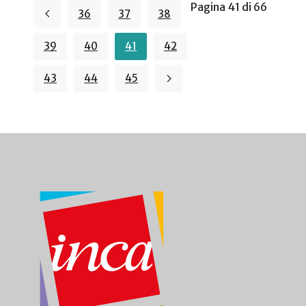
Pagina 41 di 66
36
37
38
39
40
41
42
43
44
45