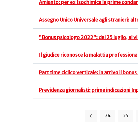
Amianto: per ex Isochimica le prime conda
Assegno Unico Universale agli stranieri: altr
“Bonus psicologo 2022”: dal 25 luglio, al v
Il giudice riconosce la malattia professiona
Part time ciclico verticale: in arrivo il bonu
Previdenza giornalisti: prime indicazioni I
24
25