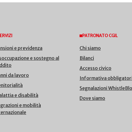
ERVIZI
PATRONATO CGIL
nsioni e previdenza
Chi siamo
soccupazione e sostegno al
Bilanci
ddito
Accesso civico
nni da lavoro
Informativa obbligator
nitorialità
Segnalazioni WhistleBl
lattia e disabilità
Dove siamo
grazioni e mobilità
ternazionale