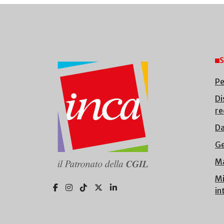
S
Pe
Di
re
Da
Ge
Ma
Mi
in