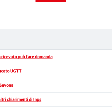
ha ricevuto può fare domanda
indacato UGTT
a Savona
tri chiarimenti di Inps