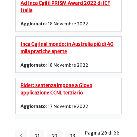
Ad Inca Cgil il PRISM Award 2022 di ICF
Italia
18 Novembre 2022
Inca Cgil nel mondo: in Australia più di 40
mila pratiche aperte
18 Novembre 2022
Rider: sentenza impone a Glovo
applicazione CCNL terziario
17 Novembre 2022
Pagina 26 di 66
21
22
23