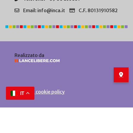
Email: info@inca.it
C.F. 80131910582
Realizzato da
Privacy e cookie policy
IT