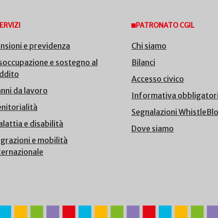
ERVIZI
PATRONATO CGIL
nsioni e previdenza
Chi siamo
soccupazione e sostegno al
Bilanci
ddito
Accesso civico
nni da lavoro
Informativa obbligator
nitorialità
Segnalazioni WhistleBl
lattia e disabilità
Dove siamo
grazioni e mobilità
ternazionale