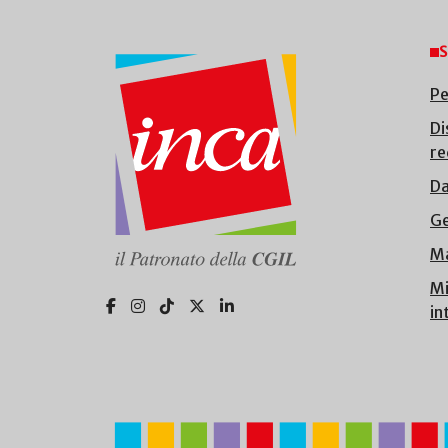
S
Pe
Di
re
Da
Ge
Ma
Mi
in